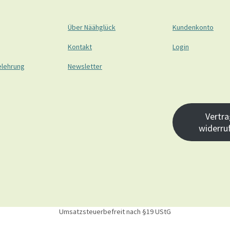
Über Näähglück
Kundenkonto
Kontakt
Login
elehrung
Newsletter
Vertra
widerru
Umsatzsteuerbefreit nach §19 UStG