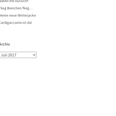
Nähen mit Aussicht
Flieg Bienchen flieg…
Meine neue Winterjacke
Cardigan Lunta ist da!
Archiv