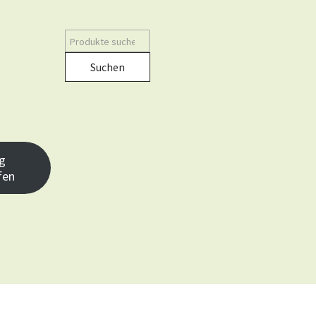
Suchen
g
fen