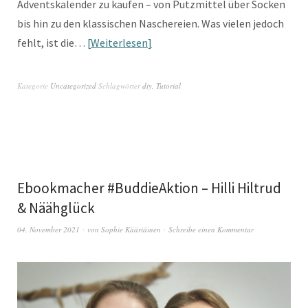
Adventskalender zu kaufen – von Putzmittel über Socken
bis hin zu den klassischen Naschereien. Was vielen jedoch
fehlt, ist die…
Weiterlesen
Kategorie
Uncategorized
Schlagwörter
diy
,
Tutorial
Ebookmacher #BuddieAktion – Hilli Hiltrud
& Näähglück
04. November 2021
von
Sophie Kääriäinen
Schreibe einen Kommentar