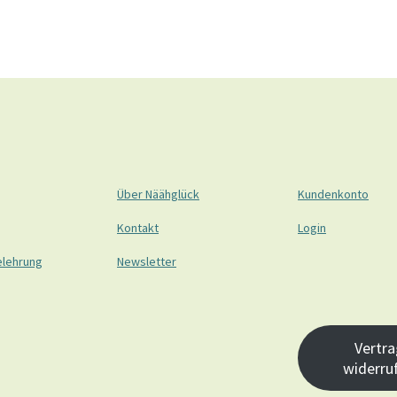
Über Näähglück
Kundenkonto
Kontakt
Login
elehrung
Newsletter
Vertra
widerru