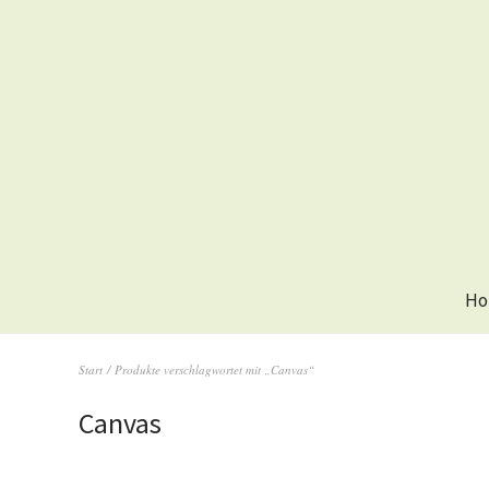
Ho
Start
/ Produkte verschlagwortet mit „Canvas“
Canvas