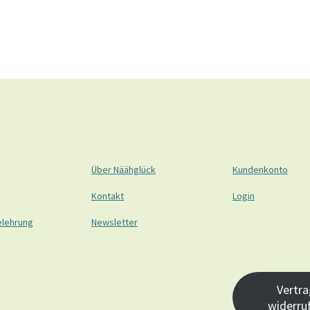
Über Näähglück
Kundenkonto
Kontakt
Login
elehrung
Newsletter
Vertra
widerru