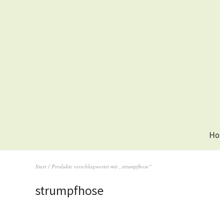
Ho
Start
/ Produkte verschlagwortet mit „strumpfhose“
strumpfhose