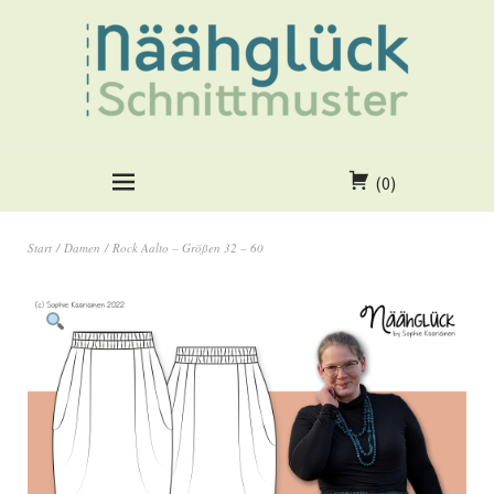
(0)
Start
/
Damen
/ Rock Aalto – Größen 32 – 60