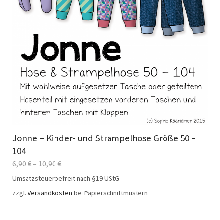
Jonne – Kinder- und Strampelhose Größe 50 –
104
6,90
€
–
10,90
€
Umsatzsteuerbefreit nach §19 UStG
zzgl.
Versandkosten
bei Papierschnittmustern