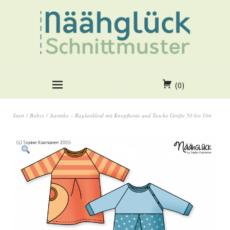
(0)
Start
/
Babys
/ Aurinko – Raglankleid mit Knopfleiste und Tasche Größe 50 bis 104