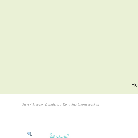
Ho
Start
/
Taschen & anderes
/ Einfaches Sterntäschchen