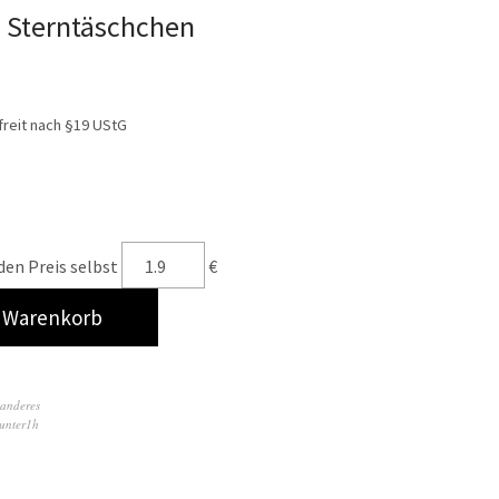
s Sterntäschchen
reit nach §19 UStG
en Preis selbst
€
n Warenkorb
anderes
unter1h