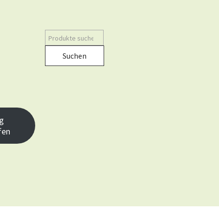
Suchen
g
fen