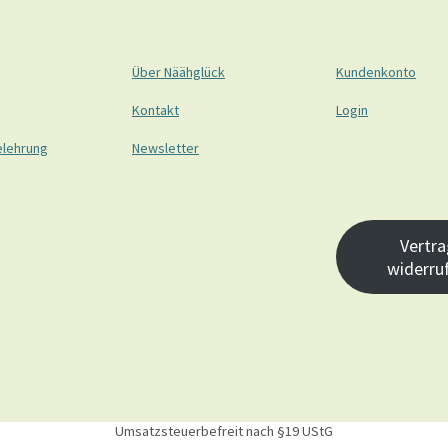
Über Näähglück
Kundenkonto
Kontakt
Login
elehrung
Newsletter
Vertra
widerru
Umsatzsteuerbefreit nach §19 UStG