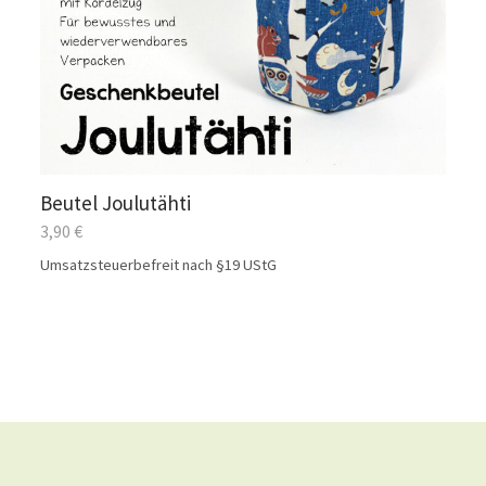
Beutel Joulutähti
3,90
€
Umsatzsteuerbefreit nach §19 UStG