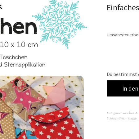
Einfache
Umsatzsteuerbef
Du bestimmst d
In de
Kategorie:
Taschen & 
Schlagwörter:
tasche
,