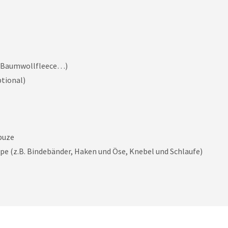
t, Baumwollfleece…)
tional)
puze
ape (z.B. Bindebänder, Haken und Öse, Knebel und Schlaufe)