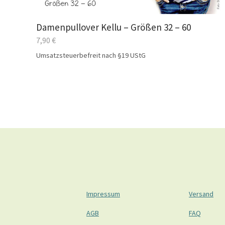
Damenpullover Kellu – Größen 32 – 60
7,90
€
Umsatzsteuerbefreit nach §19 UStG
Impressum
Versand
AGB
FAQ