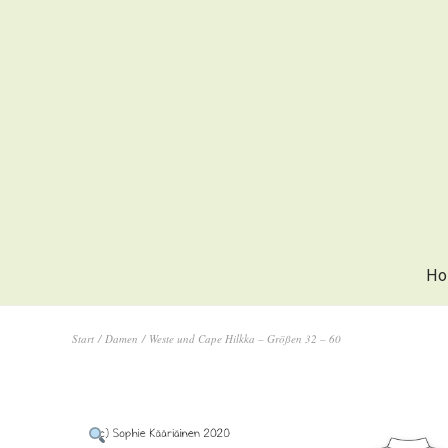
Ho
Start
/
Damen
/ Weste und Cape Hilkka – Größen 32 – 60