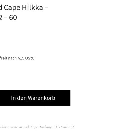
 Cape Hilkka –
 – 60
reit nach §19 UStG
In den Warenkorb
schluss
,
weste
,
mantel. Cape
,
Umhang
,
31
,
Domino22