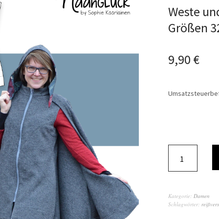
Weste und
Größen 32
9,90
€
Umsatzsteuerbef
Kategorie:
Damen
Schlagwörter:
reißver