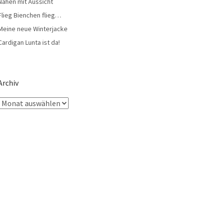
Nähen mit Aussicht
Flieg Bienchen flieg…
Meine neue Winterjacke
Cardigan Lunta ist da!
Archiv