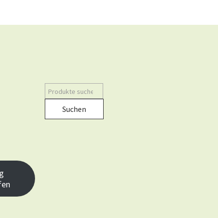
Suchen
g
fen