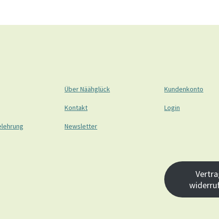
Über Näähglück
Kundenkonto
Kontakt
Login
elehrung
Newsletter
Vertra
widerru