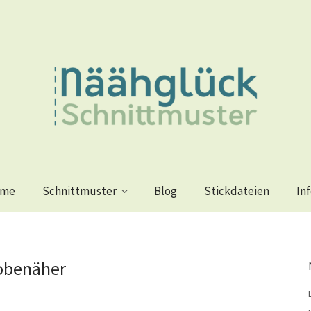
me
Schnittmuster
Blog
Stickdateien
In
obenäher