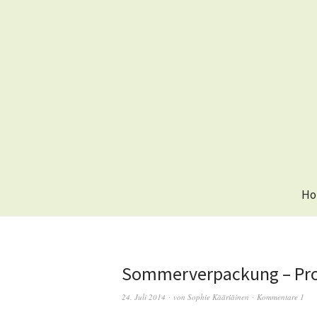
Ho
Sommerverpackung – Pr
24. Juli 2014
von
Sophie Kääriäinen
Kommentare 1