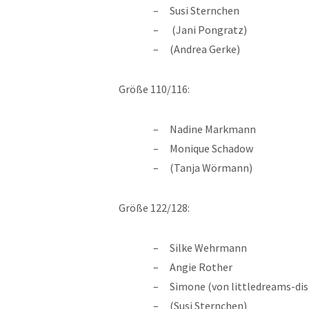
Susi Sternchen
(Jani Pongratz)
(Andrea Gerke)
Größe 110/116:
Nadine Markmann
Monique Schadow
(Tanja Wörmann)
Größe 122/128:
Silke Wehrmann
Angie Rother
Simone (von littledreams-di
(Susi Sternchen)