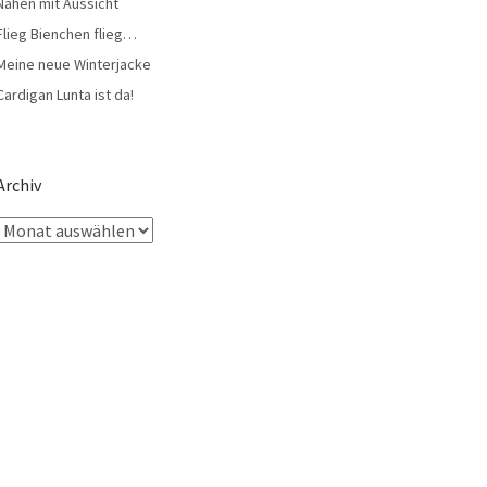
Nähen mit Aussicht
Flieg Bienchen flieg…
Meine neue Winterjacke
Cardigan Lunta ist da!
Archiv