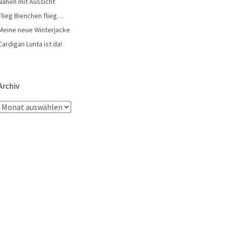
Nähen mit Aussicht
Flieg Bienchen flieg…
Meine neue Winterjacke
Cardigan Lunta ist da!
Archiv