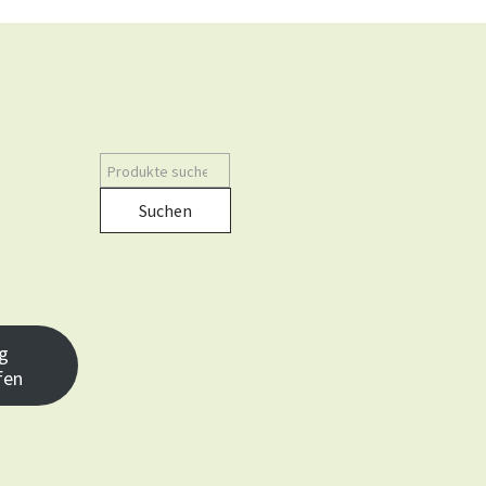
Suchen
g
fen