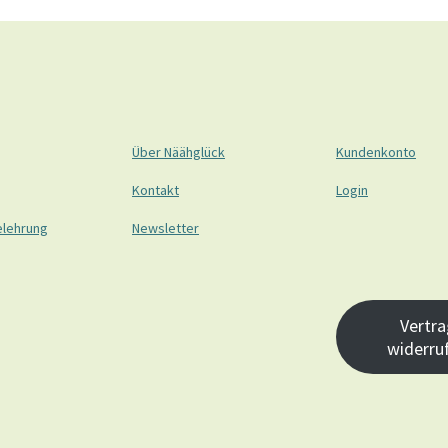
Über Näähglück
Kundenkonto
Kontakt
Login
elehrung
Newsletter
Vertra
widerru