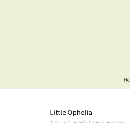
Ho
Little Ophelia
01. März 2016
von
Sophie Kääriäinen
Kommentare 2