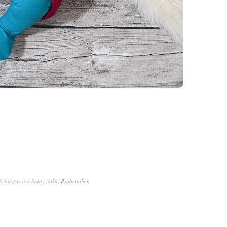
Schlagwörter
baby
,
jalka
,
Probenähen