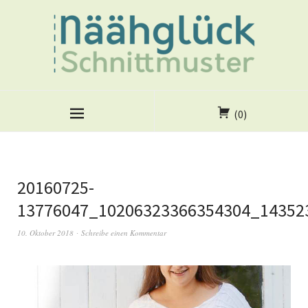
(0)
20160725-
13776047_10206323366354304_14352
10. Oktober 2018
Schreibe einen Kommentar