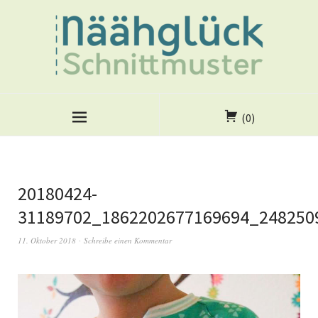
(0)
20180424-
31189702_1862202677169694_248250
11. Oktober 2018
Schreibe einen Kommentar