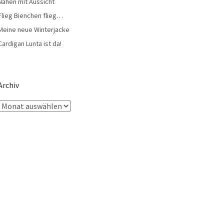
Nähen mit Aussicht
Flieg Bienchen flieg…
Meine neue Winterjacke
Cardigan Lunta ist da!
Archiv