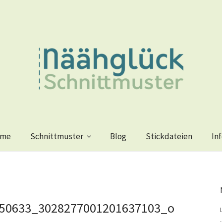
me
Schnittmuster
Blog
Stickdateien
In
50633_3028277001201637103_o