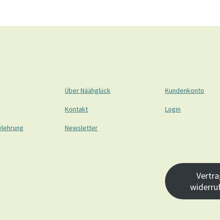
Über Näähglück
Kundenkonto
Kontakt
Login
elehrung
Newsletter
Vertra
widerru