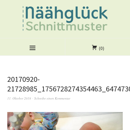
(0)
20170920-
21728985_1756728274354463_647473
11. Oktober 2018
Schreibe einen Kommentar