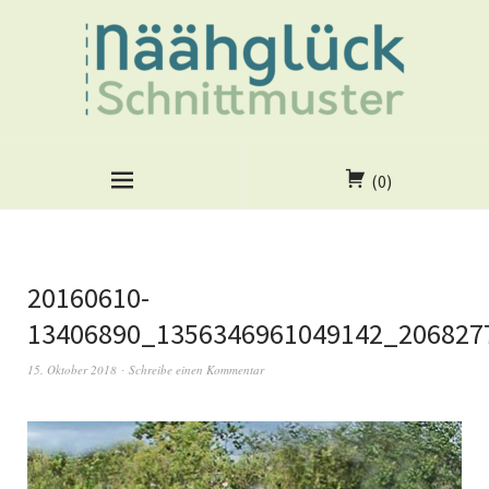
(0)
20160610-
13406890_1356346961049142_206827
15. Oktober 2018
Schreibe einen Kommentar