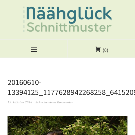
(0)
20160610-
13394125_1177628942268258_641520
15. Oktober 2018
Schreibe einen Kommentar