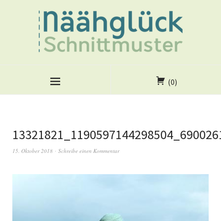
(0)
13321821_1190597144298504_690026
15. Oktober 2018
Schreibe einen Kommentar