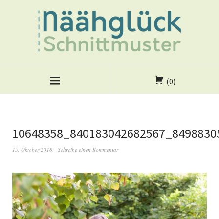
(0)
10648358_840183042682567_8498830
15. Oktober 2018
Schreibe einen Kommentar