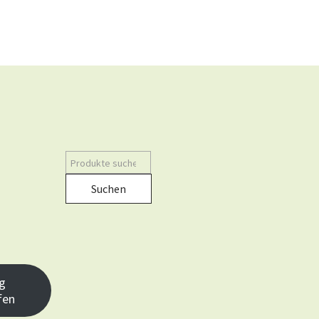
Suchen
g
fen