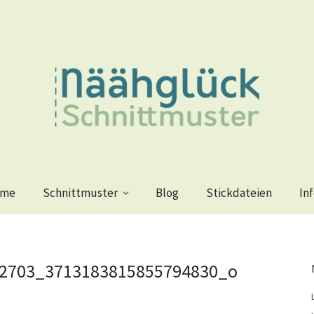
me
Schnittmuster
Blog
Stickdateien
In
2703_3713183815855794830_o