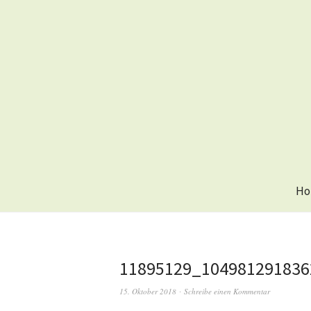
Ho
11895129_104981291836
15. Oktober 2018
Schreibe einen Kommentar