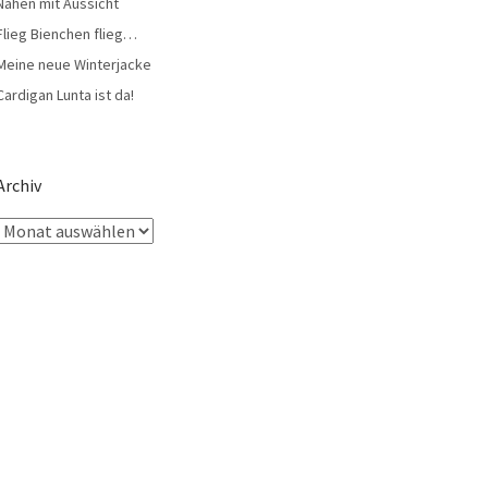
Nähen mit Aussicht
Flieg Bienchen flieg…
Meine neue Winterjacke
Cardigan Lunta ist da!
Archiv