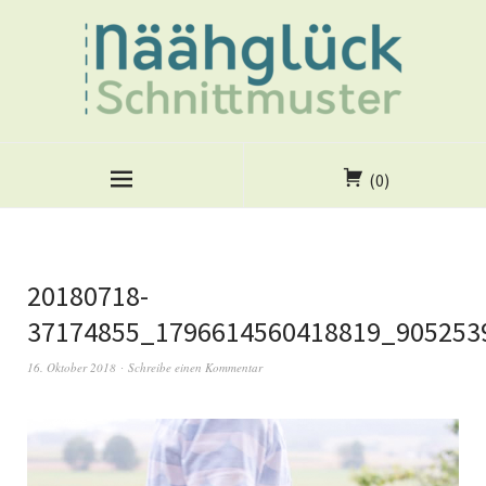
(0)
20180718-
37174855_1796614560418819_905253
16. Oktober 2018
Schreibe einen Kommentar