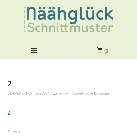
(0)
2
16. Oktober 2018
von
Sophie Kääriäinen
Schreibe einen Kommentar
2
Kategorie