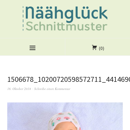
(0)
1506678_10200720598572711_441469
16. Oktober 2018
Schreibe einen Kommentar