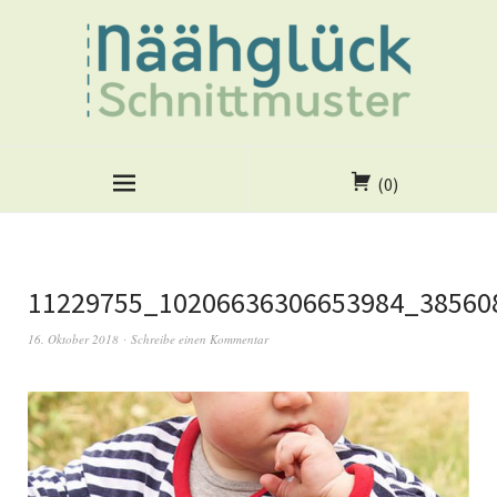
(0)
11229755_10206636306653984_38560
16. Oktober 2018
Schreibe einen Kommentar