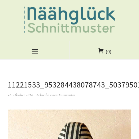
(0)
11221533_953284438078743_5037950
16. Oktober 2018
Schreibe einen Kommentar