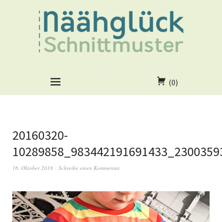
(0)
20160320-
10289858_983442191691433_2300359
16. Oktober 2018
Schreibe einen Kommentar