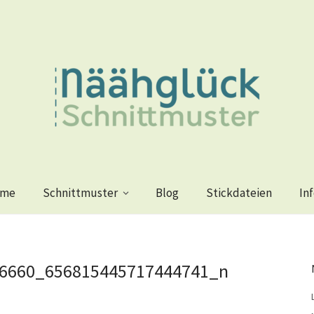
me
Schnittmuster
Blog
Stickdateien
In
6660_656815445717444741_n