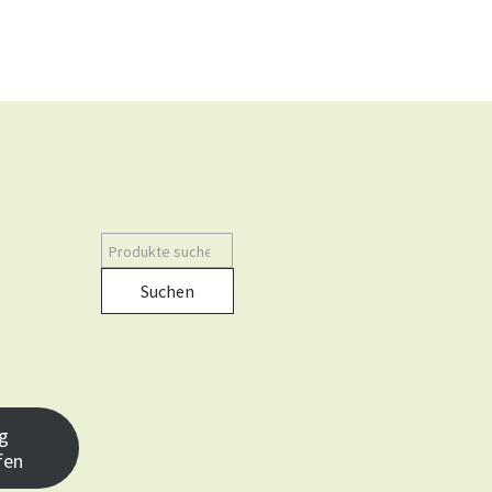
Suchen
g
fen