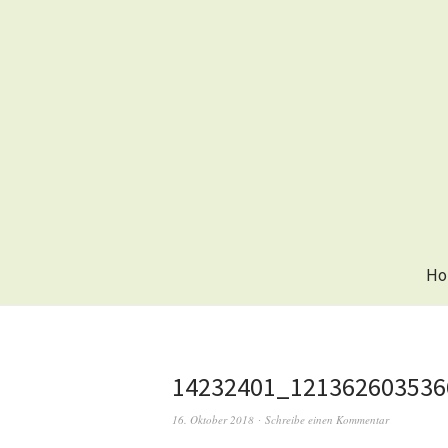
Ho
14232401_121362603536
16. Oktober 2018
Schreibe einen Kommentar