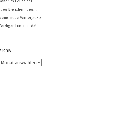
Nähen mit Aussicht
Flieg Bienchen flieg…
Meine neue Winterjacke
Cardigan Lunta ist da!
Archiv