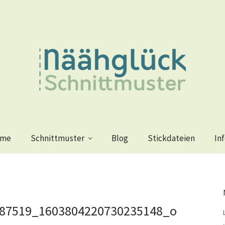
me
Schnittmuster
Blog
Stickdateien
In
87519_1603804220730235148_o