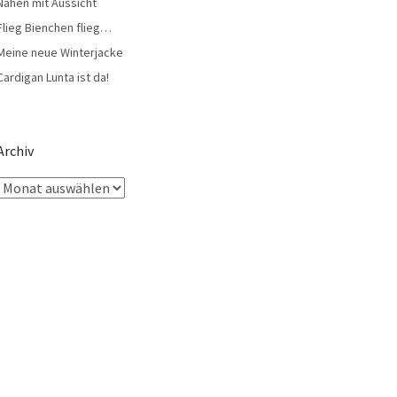
Nähen mit Aussicht
Flieg Bienchen flieg…
Meine neue Winterjacke
Cardigan Lunta ist da!
Archiv