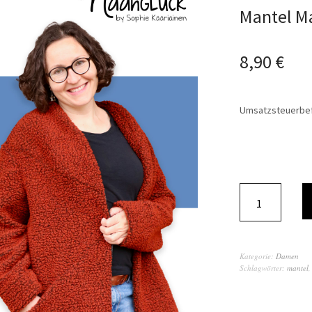
Mantel Ma
8,90
€
Umsatzsteuerbef
Kategorie:
Damen
Schlagwörter:
mantel