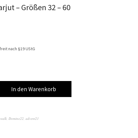
rjut – Größen 32 – 60
reit nach §19 UStG
In den Warenkorb
,
walk
,
Domino22
,
advent21