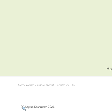
Ho
Start
/
Damen
/ Mantel Marjut – Größen 32 – 60