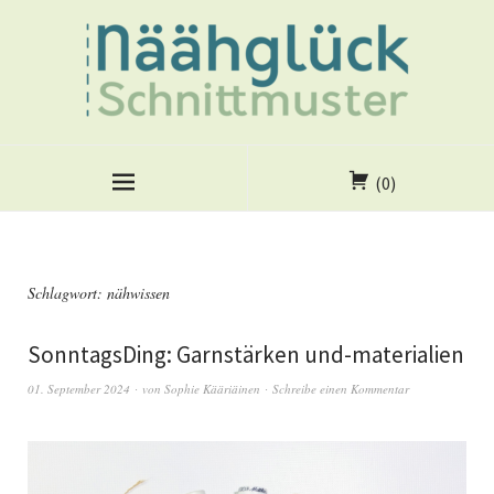
(0)
Schlagwort:
nähwissen
SonntagsDing: Garnstärken und-materialien
01. September 2024
von
Sophie Kääriäinen
Schreibe einen Kommentar