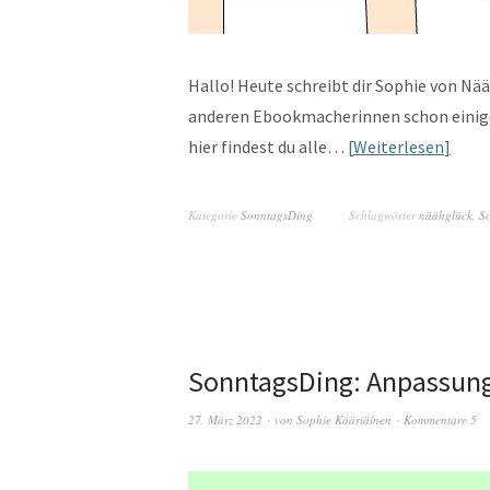
Hallo! Heute schreibt dir Sophie von Nä
anderen Ebookmacherinnen schon einige
hier findest du alle…
Weiterlesen
Kategorie
SonntagsDing
Schlagwörter
näähglück
,
S
SonntagsDing: Anpassung
27. März 2022
von
Sophie Kääriäinen
Kommentare 5