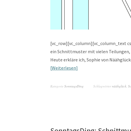
[vc_row][vc_column][vc_column_text c
ein Schnittmuster mit vielen Teilunge
Heute erkläre ich, Sophie von Näähglüc
Weiterlesen
Kategorie
SonntagsDing
Schlagwörter
näähglück
,
S
SonntagsDing: Schnittmu