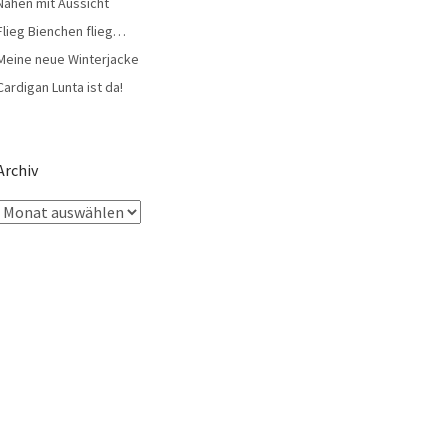
Nähen mit Aussicht
Flieg Bienchen flieg…
Meine neue Winterjacke
Cardigan Lunta ist da!
Archiv