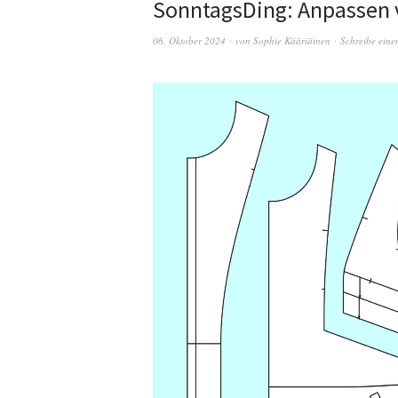
SonntagsDing: Anpassen 
06. Oktober 2024
von
Sophie Kääriäinen
Schreibe ein