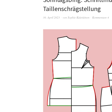
Taillenschrägstellung
30. April 2023
von
Sophie Kääriäinen
Kommentare 4