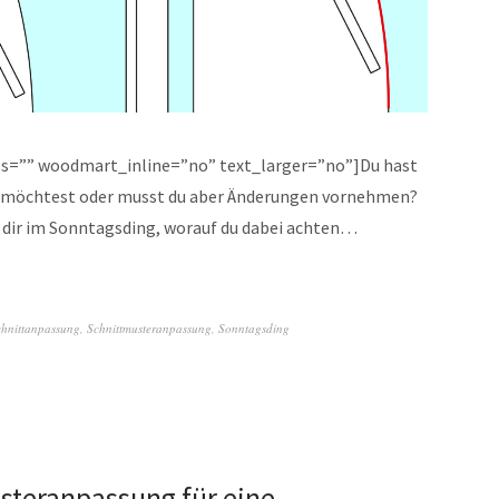
ss=”” woodmart_inline=”no” text_larger=”no”]Du hast
n, möchtest oder musst du aber Änderungen vornehmen?
k dir im Sonntagsding, worauf du dabei achten…
chnittanpassung
,
Schnittmusteranpassung
,
Sonntagsding
steranpassung für eine