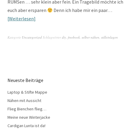
RUMSen … sehr klein aber fein. Ein Tragebild möchte ich
euch aber ersparen
Denn ich habe mir ein paar…
Weiterlesen
Kategorie
Uncategorized
Schlagwörter
diy
,
freebook
,
selber nähen
,
stilleinlagen
Neueste Beiträge
Laptop & Stifte Mappe
Nähen mit Aussicht
Flieg Bienchen flieg…
Meine neue Winterjacke
Cardigan Lunta ist da!