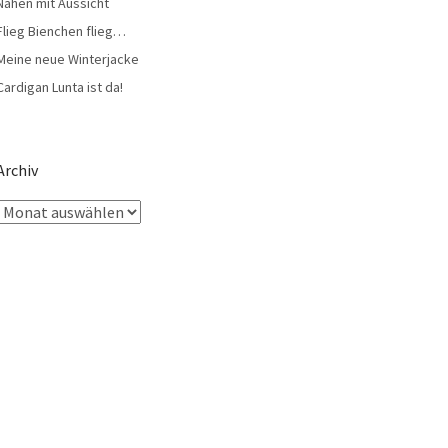
Nähen mit Aussicht
Flieg Bienchen flieg…
Meine neue Winterjacke
Cardigan Lunta ist da!
Archiv