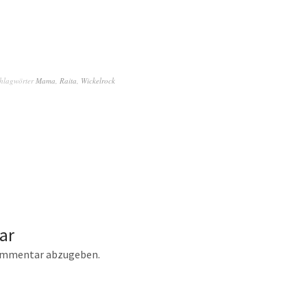
hlagwörter
Mama
,
Raita
,
Wickelrock
ar
ommentar abzugeben.