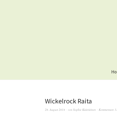
Ho
Wickelrock Raita
28. August 2014
von
Sophie Kääriäinen
Kommentare 1