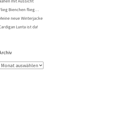
Nähen mit Aussicht
Flieg Bienchen flieg…
Meine neue Winterjacke
Cardigan Lunta ist da!
Archiv