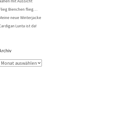
Nähen mit Aussicht
Flieg Bienchen flieg…
Meine neue Winterjacke
Cardigan Lunta ist da!
Archiv