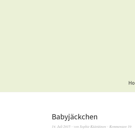
Ho
Babyjäckchen
14. Juli 2015
von
Sophie Kääriäinen
Kommentare 10