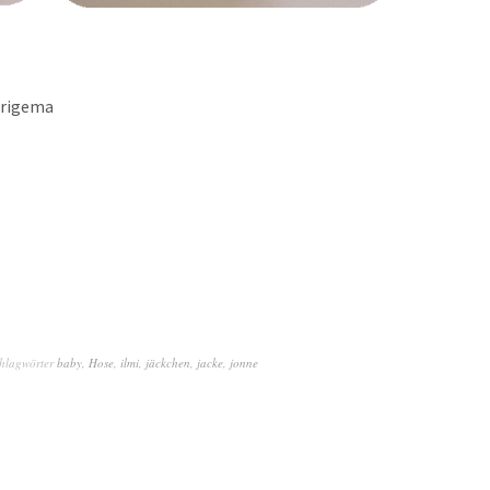
Trigema
hlagwörter
baby
,
Hose
,
ilmi
,
jäckchen
,
jacke
,
jonne