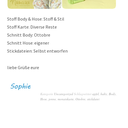
Stoff Body & Hose: Stoff & Stil
Stoff Karte: Diverse Reste
Schnitt Body: Ottobre
Schnitt Hose: eigener
Stickdateien: Selbst entworfen
liebe Grüße eure
Kategorie
Uncategorized
Schlagwörter
apfel
,
baby
,
Body
,
Hose
,
jonne
,
monatskarte
,
Ottobre
,
stickdatei