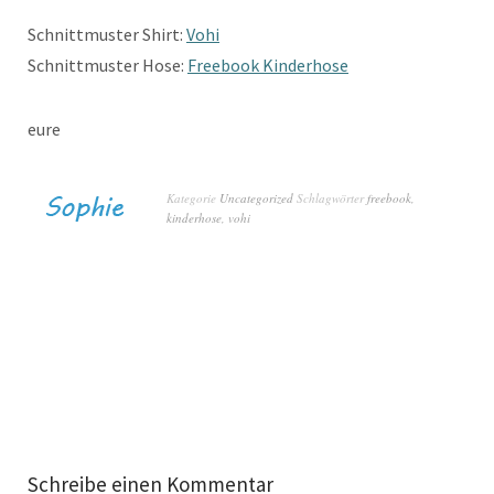
Schnittmuster Shirt:
Vohi
Schnittmuster Hose:
Freebook Kinderhose
eure
Kategorie
Uncategorized
Schlagwörter
freebook
,
kinderhose
,
vohi
Schreibe einen Kommentar