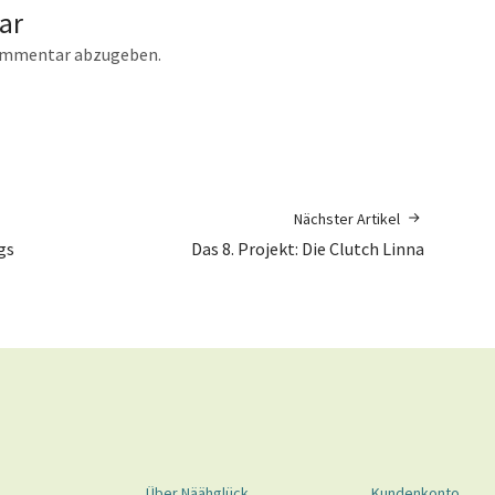
ar
ommentar abzugeben.
Nächster Artikel
gs
Das 8. Projekt: Die Clutch Linna
Über Näähglück
Kundenkonto