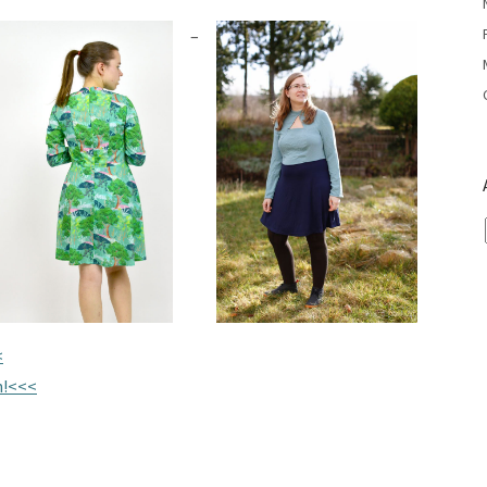
<
n!<<<