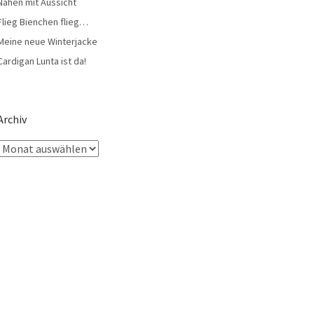
Nähen mit Aussicht
Flieg Bienchen flieg…
Meine neue Winterjacke
Cardigan Lunta ist da!
Archiv