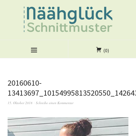
(0)
20160610-
13413697_10154995813520550_14264
15. Oktober 2018
Schreibe einen Kommentar