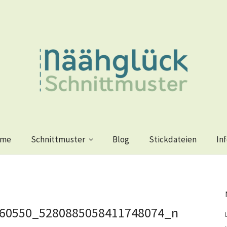
me
Schnittmuster
Blog
Stickdateien
In
60550_5280885058411748074_n