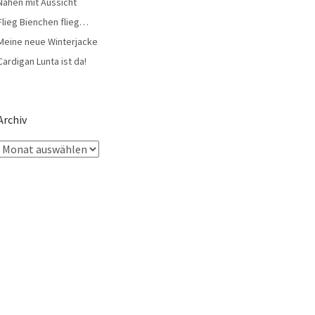
Nähen mit Aussicht
Flieg Bienchen flieg…
Meine neue Winterjacke
Cardigan Lunta ist da!
Archiv