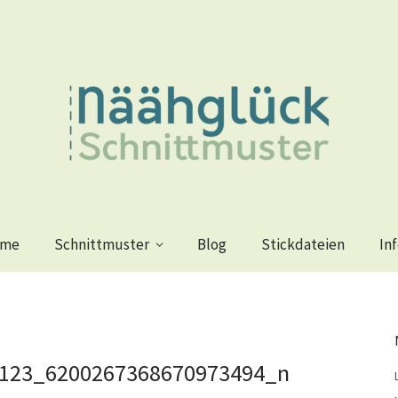
me
Schnittmuster
Blog
Stickdateien
In
123_6200267368670973494_n