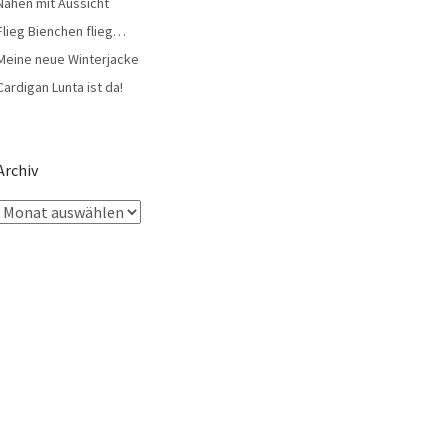
Nähen mit Aussicht
Flieg Bienchen flieg…
Meine neue Winterjacke
Cardigan Lunta ist da!
Archiv