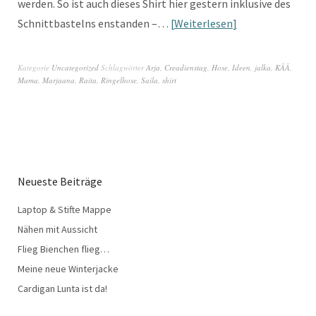
werden. So ist auch dieses Shirt hier gestern inklusive des
Schnittbastelns enstanden –…
Weiterlesen
Kategorie
Uncategorized
Schlagwörter
Arja
,
Creadienstag
,
Hose
,
Ideen
,
jalka
,
KÄÄ
,
Mama
,
Marjaana
,
Raita
,
Ringelhose
,
Saila
,
shirt
Neueste Beiträge
Laptop & Stifte Mappe
Nähen mit Aussicht
Flieg Bienchen flieg…
Meine neue Winterjacke
Cardigan Lunta ist da!