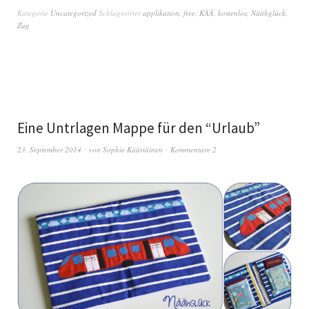
Kategorie
Uncategorized
Schlagwörter
applikation
,
free
,
KÄÄ
,
kostenlos
,
Näähglück
,
Zug
Eine Untrlagen Mappe für den “Urlaub”
23. September 2014
von
Sophie Kääriäinen
Kommentare 2