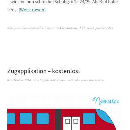
– wir sind nun schon bei Schuhgröße 24/25. Als Bild habe
ich…
Weiterlesen
Kategorie
Uncategorized
Schlagwörter
Creadienstag
,
KÄÄ
,
leder
,
puschen
,
Zug
Zugapplikation – kostenlos!
07. Oktober 2014
von
Sophie Kääriäinen
Schreibe einen Kommentar