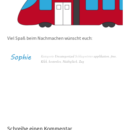
Viel Spaß beim Nachmachen wünscht euch:
Kategorie
Uncategorized
Schlagwörter
applikation
,
free
,
KÄÄ
,
kostenlos
,
Näähglück
,
Zug
Schreibe einen Kommentar