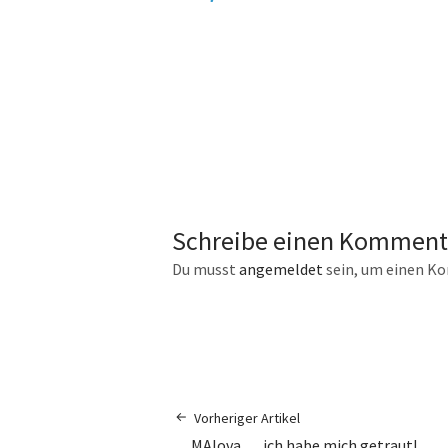
Schreibe einen Komment
Du musst
angemeldet
sein, um einen K
Vorheriger Artikel
… MAlova … ich habe mich getraut!