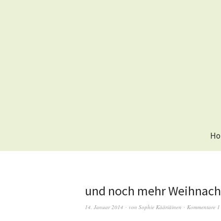
Ho
und noch mehr Weihnach
14. Januar 2014
von
Sophie Kääriäinen
Kommentare 1