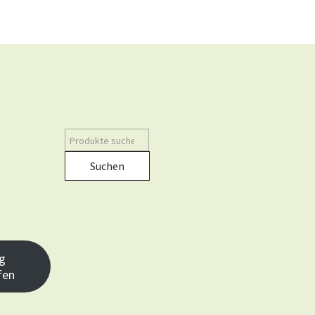
Suchen
g
fen