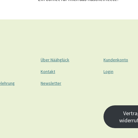
Über Näähglück
Kundenkonto
Kontakt
Login
elehrung
Newsletter
Vertra
widerru