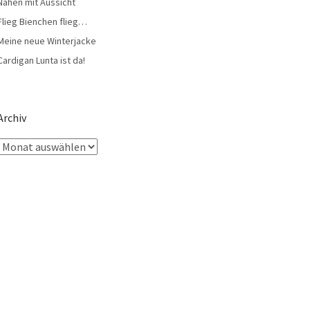
Nähen mit Aussicht
Flieg Bienchen flieg…
Meine neue Winterjacke
Cardigan Lunta ist da!
Archiv