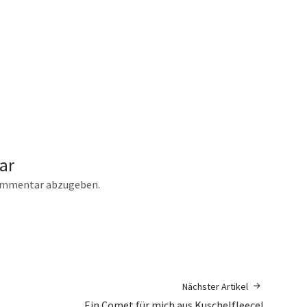
ar
ommentar abzugeben.
Nächster Artikel
Ein Comet für mich aus Kuschelfleece!