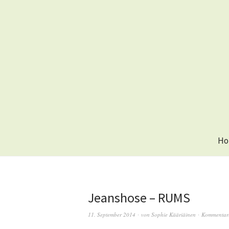
Ho
Jeanshose – RUMS
11. September 2014
von
Sophie Kääriäinen
Kommentar