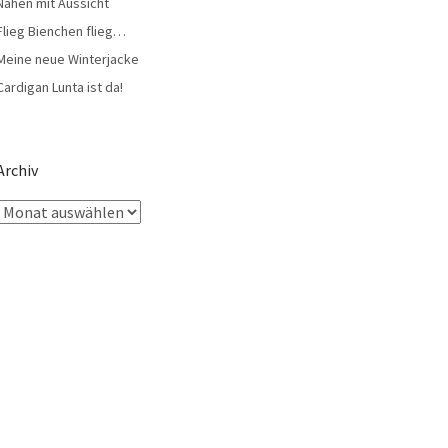
Nähen mit Aussicht
Flieg Bienchen flieg…
Meine neue Winterjacke
Cardigan Lunta ist da!
Archiv