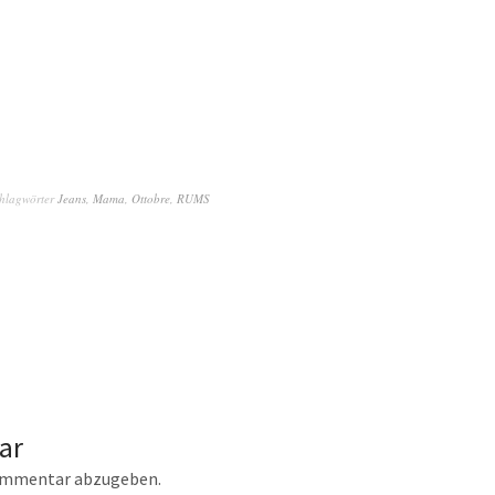
hlagwörter
Jeans
,
Mama
,
Ottobre
,
RUMS
ar
ommentar abzugeben.