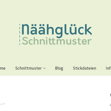
me
Schnittmuster
Blog
Stickdateien
In
e 17