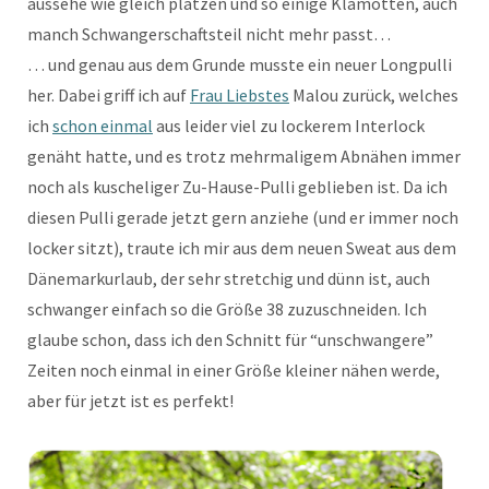
aussehe wie gleich platzen und so einige Klamotten, auch
manch Schwangerschaftsteil nicht mehr passt…
… und genau aus dem Grunde musste ein neuer Longpulli
her. Dabei griff ich auf
Frau Liebstes
Malou zurück, welches
ich
schon einmal
aus leider viel zu lockerem Interlock
genäht hatte, und es trotz mehrmaligem Abnähen immer
noch als kuscheliger Zu-Hause-Pulli geblieben ist. Da ich
diesen Pulli gerade jetzt gern anziehe (und er immer noch
locker sitzt), traute ich mir aus dem neuen Sweat aus dem
Dänemarkurlaub, der sehr stretchig und dünn ist, auch
schwanger einfach so die Größe 38 zuzuschneiden. Ich
glaube schon, dass ich den Schnitt für “unschwangere”
Zeiten noch einmal in einer Größe kleiner nähen werde,
aber für jetzt ist es perfekt!